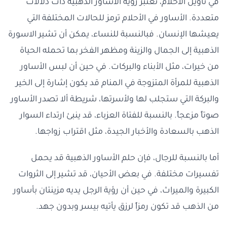
في تأويل الأحلام، تعتبر رؤية الأساور الذهبية ذات دلالات
متعددة. الأساور في الأحلام ترمز للحالات المختلفة التي
يعيشها الإنسان. فبالنسبة للنساء، يمكن أن تشير الاسورة
الذهبية إلى الجمال والزينة ومظهر الفخر بما تحمله الحياة
من خيرات، مثل الأبناء والبركات. في حين أن لبس الأساور
الذهبية للمرأة المتزوجة في المنام قد يكون إشارة إلى الخير
والبركة التي ستجلب لها ولأسرتها، شريطة ألا تصدر الأساور
صوتاً مزعجاً. بالنسبة للفتاة العزباء، قد ينبئ ارتداء السوار
الذهب بالسعادة والأخبار الجيدة، مثل اقتراب زواجها.
أما بالنسبة للرجال، فإن حلم الأساور الذهبية قد يحمل
تفسيرات مختلفة. في بعض الأحيان، قد تشير إلى الثروات
الكبيرة والميراث، في حين أن رؤية الرجل يديه مزينتان بأساور
من الذهب قد تكون رمزاً لرزق يأتيه بيسر وبدون جهد.