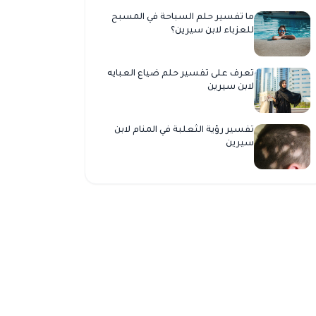
ما تفسير حلم السباحة في المسبح
للعزباء لابن سيرين؟
تعرف على تفسير حلم ضياع العبايه
لابن سيرين
تفسير رؤية الثعلبة في المنام لابن
سيرين