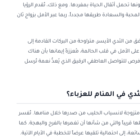
ا تحمل أثقال الحياة بمفردها. ومع ذلك، تُقدم الرؤيا
المحبة والسعادة طريقها مجدداً، ربما عبر الأمل بزواج ثان
ق من الثدي الأيسر، متراوحة من البركات القادمة إلى
لى الأمل في قلب الحالمة، مُعززةً إيمانها بأن هناك
 فرص للتواصل العاطفي الرقيق الذي يُعدُّ نعمة تُرسل
ثدي في المنام للعزباء؟
ير متزوجة لانسياب الحليب من صدرها خلال منامها. تُفسر
ا قريباً والتي من شأنها أن تغمرها بالفرح والبهجة. كما
ئعة، إلى احتمالية تلقيها عرضاً للخطبة في الأيام الآتية.