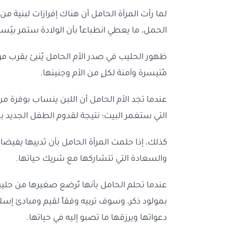
لما رأت المرأة الحامل أن هناك إفرازات لبنية من
الحمل، ما يعطي انطباعاً بأن الولادة ستمر بيُسر
ظهور الحليب في صدر الأم الحامل يُنبئ بقرب مو
مُتيسرة وآمنة لكلٍ من الأم وجنينها.
عندما تجد الأم الحامل أن اللبن ينساب بوفرة م
التي ستغمر البيت؛ نتيجة لقدوم الطفل الجديد ب
كذلك، إذا حلمت المرأة الحامل بأن ثدييها يفي
والسعادة التي تتشاركها مع شريك حياتها.
عندما تحلم الحامل بأنها تُرضع صغيرها من حليبه
بمولود ذكر، وسوف تربيه وفقاً لقيم ومبادئ إسلا
دعواتها ويرزقها ما تصبو إليه في حياتها.