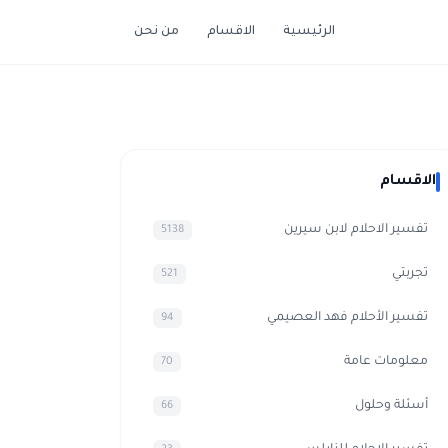
الرئيسية
الاقسام
من نحن
الاقسام
تفسير الاحلام لابن سيرين
5138
تجربتي
521
تفسير الأحلام فهد العصيمي
94
معلومات عامة
70
أسئلة وحلول
66