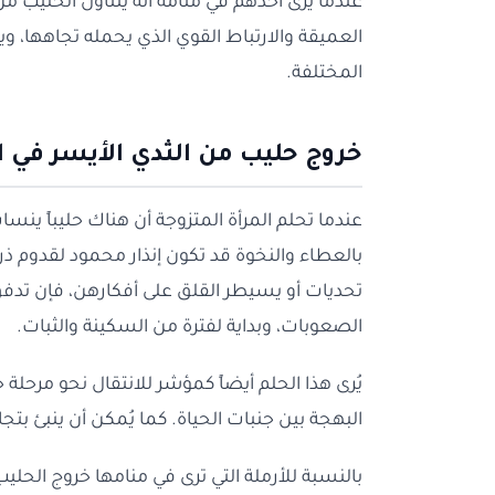
عندما يرى أحدهم في منامه أنه يتناول الحليب م
العميقة والارتباط القوي الذي يحمله تجاهها، وي
المختلفة.
خروج حليب من الثدي الأيسر في ا
عندما تحلم المرأة المتزوجة أن هناك حليباً ينساب
بالعطاء والنخوة قد تكون إنذار محمود لقدوم ذر
تحديات أو يسيطر القلق على أفكارهن، فإن تدفق
الصعوبات، وبداية لفترة من السكينة والثبات.
يُرى هذا الحلم أيضاً كمؤشر للانتقال نحو مرحلة 
البهجة بين جنبات الحياة. كما يُمكن أن ينبئ بتجا
بالنسبة للأرملة التي ترى في منامها خروج الحليب