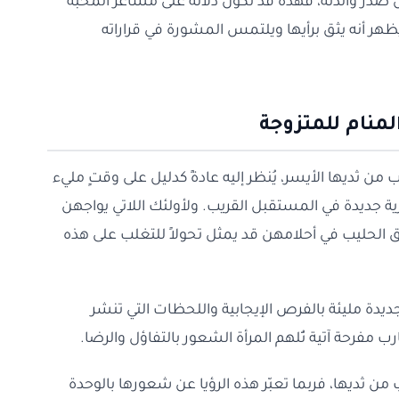
ن صدر والدته، فهذه قد تكون دلالة على مشاعر المحبة
ظهر أنه يثق برأيها ويلتمس المشورة في قراراته
لمنام للمتزوجة
 من ثديها الأيسر، يُنظر إليه عادةً كدليل على وقتٍ مليء
ية جديدة في المستقبل القريب. ولأولئك اللاتي يواجهن
 الحليب في أحلامهن قد يمثل تحولاً للتغلب على هذه
جديدة مليئة بالفرص الإيجابية واللحظات التي تنشر
رب مفرحة آتية تُلهم المرأة الشعور بالتفاؤل والرضا.
 من ثديها، فربما تعبّر هذه الرؤيا عن شعورها بالوحدة