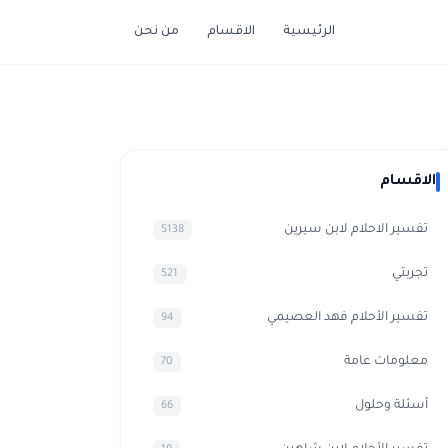
الرئيسية
الاقسام
من نحن
الاقسام
تفسير الاحلام لابن سيرين
5138
تجربتي
521
تفسير الأحلام فهد العصيمي
94
معلومات عامة
70
أسئلة وحلول
66