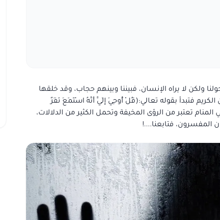
نا ولكن لا يراه الإنسان، فبيننا وبينهم حجاب، وقد خلقها
بدأ بقوله تعالي:(قُلْ أُوحِيَ إِلَيَّ أَنَّهُ اسْتَمَعَ نَفَرٌ
ية الجن في المنام تعتبر من الرؤى المخيفة وتحمل الكثير من الدلالات،
المفسرون، فتابعنا....!