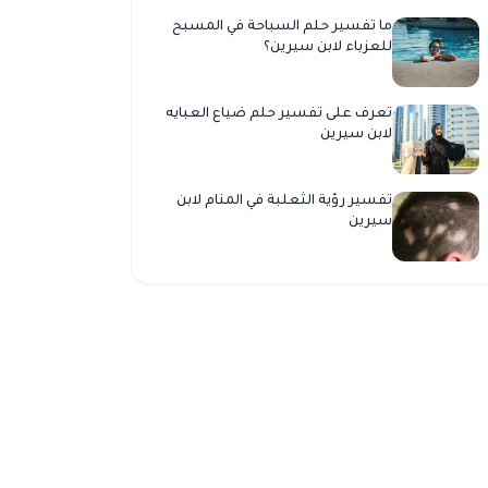
ما تفسير حلم السباحة في المسبح
للعزباء لابن سيرين؟
تعرف على تفسير حلم ضياع العبايه
لابن سيرين
تفسير رؤية الثعلبة في المنام لابن
سيرين