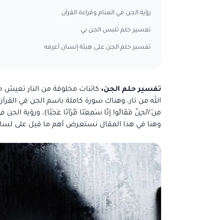
رؤية الجن في المنام وقراءة القرآن
تفسير حلم تلبس الجن بي
تفسير حلم الجن على هيئة إنسان أعرفه
تفسير حلم الجن،
كائنات مخلوقة من النار تعيش حول
الله من نار، وهناك سورة كاملة باسم الجن في القرآن الكريم فت
مِنَ
الْجِنِّ
فَقَالُوا إِنَّا سَمِعْنَا قُرْآنًا عَجَبًا)، ورؤ
وهنا في هذا المقال نستعرض أهم ما قيل على لسان 