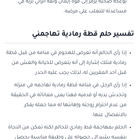
بوعكة صحية يرمز إلى قوة إيمان وثقة الرائي بربه في
مساعدته للتغلب على مرضه.
تفسير حلم قطة رمادية تهاجمني
إذا رأى الحالم أنه تعرض للهجوم في منامه من قبل قطة
رمادية فتلك إشارة إلى أنه يتعرض للخيانة والغش من
قبل أحد المقربين له، لذلك يجب عليه الحذر.
إذا رأى الرجل في منامه قطة رمادية تهاجمه في منزله
وتخدش يديه أو قدميه فهذا يعنى معاناته في الحقيقة
من عدم احترام زوجته وإهانتها له مما جعله يفكر
بالانفصال عنها.
الحلم بمهاجمة قط رمادي للحالم لكنه تمكن من النجاة
بنفسه يشير إلى حصوله على وظيفة مناسبة يحصل