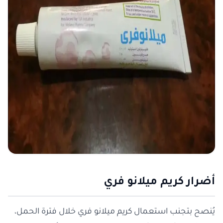
أضرار كريم ميلانو فري
يُنصح بتجنب استعمال كريم ميلانو فري خلال فترة الحمل،