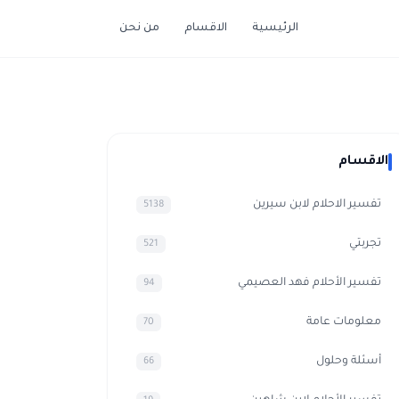
الرئيسية
الاقسام
من نحن
الاقسام
تفسير الاحلام لابن سيرين
5138
تجربتي
521
تفسير الأحلام فهد العصيمي
94
معلومات عامة
70
أسئلة وحلول
66