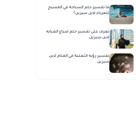
ما تفسير حلم السباحة في المسبح
للعزباء لابن سيرين؟
تعرف على تفسير حلم ضياع العبايه
لابن سيرين
تفسير رؤية الثعلبة في المنام لابن
سيرين