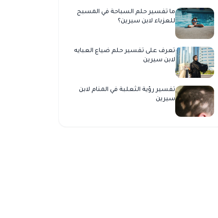
ما تفسير حلم السباحة في المسبح
للعزباء لابن سيرين؟
تعرف على تفسير حلم ضياع العبايه
لابن سيرين
تفسير رؤية الثعلبة في المنام لابن
سيرين