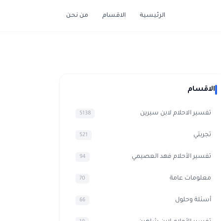
الرئيسية
الاقسام
من نحن
الاقسام
تفسير الاحلام لابن سيرين
5138
تجربتي
521
تفسير الأحلام فهد العصيمي
94
معلومات عامة
70
أسئلة وحلول
66