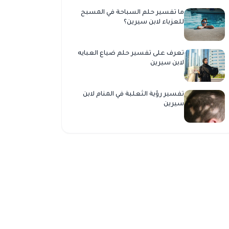
ما تفسير حلم السباحة في المسبح
للعزباء لابن سيرين؟
تعرف على تفسير حلم ضياع العبايه
لابن سيرين
تفسير رؤية الثعلبة في المنام لابن
سيرين