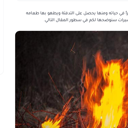
يراً في حياته ومنها يحصل على التدفئة ويطهو بها طعامه
سيرات سنوضحها لكم في سطور المقال التالي.