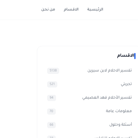
الرئيسية
الاقسام
من نحن
الاقسام
تفسير الاحلام لابن سيرين
5138
تجربتي
521
تفسير الأحلام فهد العصيمي
94
معلومات عامة
70
أسئلة وحلول
66