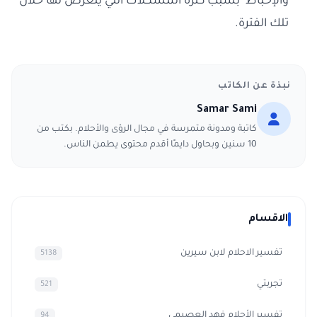
والإحباط بسبب كثرة المشكلات التي يتعرض لها خلال
تلك الفترة.
نبذة عن الكاتب
Samar Sami
كاتبة ومدونة متمرسة في مجال الرؤى والأحلام. بكتب من
10 سنين وبحاول دايمًا أقدم محتوى يطمن الناس.
الاقسام
تفسير الاحلام لابن سيرين
5138
تجربتي
521
تفسير الأحلام فهد العصيمي
94