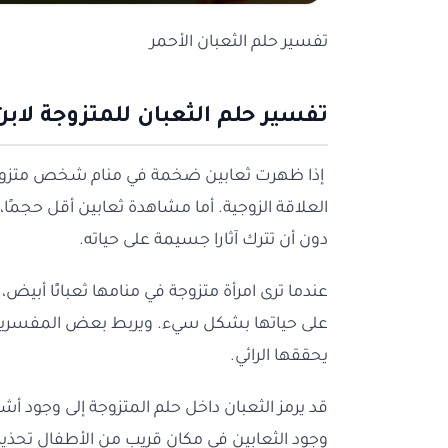
تفسير حلم الثعبان الأحمر
تفسير حلم الثعبان للمتزوجة لاب
إذا ظهرت ثعابين ضخمة في منام شخص متزوج،
العلاقة الزوجية. أما مشاهدة ثعابين أقل حجمًا
دون أن تترك آثارا جسيمة على حياته.
عندما ترى امرأة متزوجة في منامها ثعبانًا أبيض
على حياتها بشكل سيء. ويربط بعض المفسرين الث
يحققها الرائي.
قد يرمز الثعبان داخل حلم المتزوجة إلى وجود أ
وجود الثعابين في مكان قريب من الأطفال تحذي