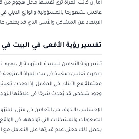
أما إن كانت المرأة ترى نفسها محل هجوم من قب
عاكس لشعورها بالمسؤولية والوازع الديني في حيا
الابتعاد عن المشاكل والأسى الذي قد يطغى على ح
تفسير رؤية الأفعى في البيت في ا
تُشير رؤية الثعابين للسيدة المتزوجة إلى وجود 
ظهرت ثعابين صغيرة في بيت المرأة المتزوجة في
محتملة مع الأبناء. في المقابل، إذا وجدت ثعبانًا
وجود شخص قد يُحدث شرخًا في علاقتها الزوجي
الإحساس بالخوف من الثعابين في منزل المتزوجة
الصعوبات والمشكلات التي تواجهها في الواقع. و
يحمل ذلك معنى عدم قدرتها على التعامل مع ا