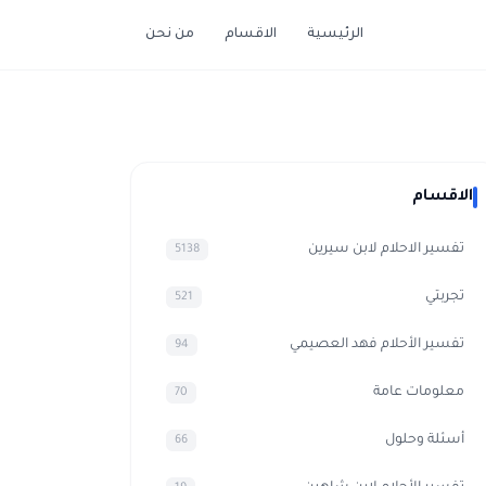
الرئيسية
الاقسام
من نحن
الاقسام
تفسير الاحلام لابن سيرين
5138
تجربتي
521
تفسير الأحلام فهد العصيمي
94
معلومات عامة
70
أسئلة وحلول
66