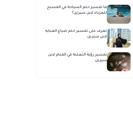
ما تفسير حلم السباحة في المسبح
للعزباء لابن سيرين؟
تعرف على تفسير حلم ضياع العبايه
لابن سيرين
تفسير رؤية الثعلبة في المنام لابن
سيرين