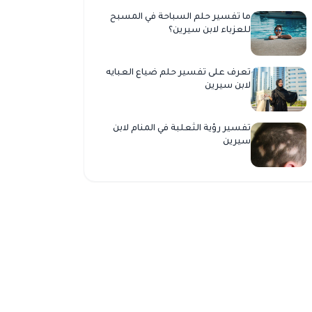
ما تفسير حلم السباحة في المسبح
للعزباء لابن سيرين؟
تعرف على تفسير حلم ضياع العبايه
لابن سيرين
تفسير رؤية الثعلبة في المنام لابن
سيرين