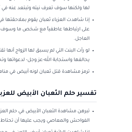
لها ولكنها سوف تعرف نيته وتبتعد عنه في 
إذا شاهدت العزباء ثعبان يقوم بملاحقتها في
على ارتباطها عاطفياً مع شخص ما وسوف تتو
العاجل.
لو رأت البنت التي لم يسبق لها الزواج أنها تقت
يحالفها واستجابة الله-عز وجل- لدعواتها وتح
ترمز مشاهدة قتل ثعبان لونه أبيض في منام ا
تفسير حلم الثعبان الأبيض للعزبا
تبرهن مشاهدة الثعبان الأبيض في حلم الع
الفواحش والمعاصي ويجب عليها أن تحتاط وت