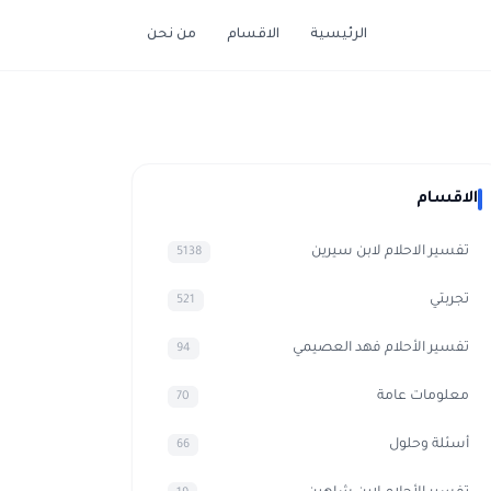
الرئيسية
الاقسام
من نحن
الاقسام
تفسير الاحلام لابن سيرين
5138
تجربتي
521
تفسير الأحلام فهد العصيمي
94
معلومات عامة
70
أسئلة وحلول
66