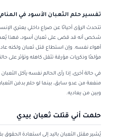
تفسير حلم الثعبان الأسود في المنام
تتحدث الرؤى أحيانًا عن صراع داخلي يعتري الإ
شخص أنه قد قضى على ثعبان أسود، فهذا يُعد 
أهواء نفسه. وإن استطاع قتل ثعبان ولكنه عاد 
مؤلمًا وذكريات مؤرقة تثقل كاهله وتؤثر على حالت
في حالة أخرى، إذا رأى الحالم نفسه يأكل الثعبا
منفعة من عدو سابق، بينما لو حلم بدفن الثعبان ح
وبين من يعاديه.
حلمت أني قتلت ثعبان بيدي
يُشير مقتل الثعبان باليد إلى استعادة الحقوق