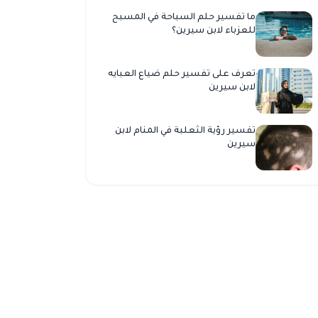
ما تفسير حلم السباحة في المسبح
للعزباء لابن سيرين؟
تعرف على تفسير حلم ضياع العبايه
لابن سيرين
تفسير رؤية الثعلبة في المنام لابن
سيرين