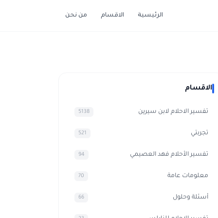
الرئيسية
الاقسام
من نحن
الاقسام
تفسير الاحلام لابن سيرين
5138
تجربتي
521
تفسير الأحلام فهد العصيمي
94
معلومات عامة
70
أسئلة وحلول
66