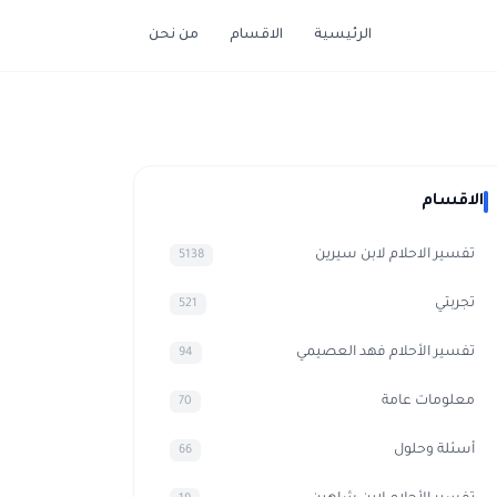
الرئيسية
الاقسام
من نحن
الاقسام
تفسير الاحلام لابن سيرين
5138
تجربتي
521
تفسير الأحلام فهد العصيمي
94
معلومات عامة
70
أسئلة وحلول
66