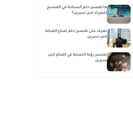
ما تفسير حلم السباحة في المسبح
للعزباء لابن سيرين؟
تعرف على تفسير حلم ضياع العبايه
لابن سيرين
تفسير رؤية الثعلبة في المنام لابن
سيرين