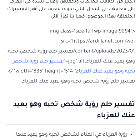
الكثير من الدلالات للحالمات ويجعلهن راغبات بشدة في التعرف
على معانيها، في المقال التالي سوف نتعرف على أهم التفسيرات
المتعلقة بهذا الموضوع، فهيا بنا نقرأ الآتي.
<img class="size-full wp-image-9094"
src="https://ardillanet.com/wp-
content/uploads/2023/01/تفسير-حلم-رؤية-شخص-تحبه-
وهو-بعيد-عنك-للعزباء.jpg" alt="
تفسير حلم رؤية شخص
تحبه وهو بعيد عنك للعزباء
" width="835" height="514" />
تفسير حلم رؤية شخص تحبه وهو بعيد عنك للعزباء
تفسير حلم رؤية شخص تحبه وهو بعيد
عنك للعزباء
رؤية العزباء في المنام لشخص تحبه وهو بعيد عنها