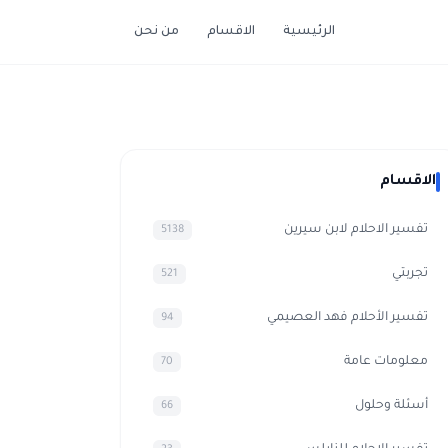
الرئيسية
الاقسام
من نحن
الاقسام
تفسير الاحلام لابن سيرين
5138
تجربتي
521
تفسير الأحلام فهد العصيمي
94
معلومات عامة
70
أسئلة وحلول
66