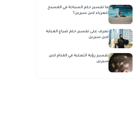
ما تفسير حلم السباحة في المسبح
للعزباء لابن سيرين؟
تعرف على تفسير حلم ضياع العبايه
لابن سيرين
تفسير رؤية الثعلبة في المنام لابن
سيرين