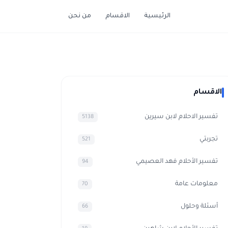
الرئيسية
الاقسام
من نحن
الاقسام
تفسير الاحلام لابن سيرين
5138
تجربتي
521
تفسير الأحلام فهد العصيمي
94
معلومات عامة
70
أسئلة وحلول
66