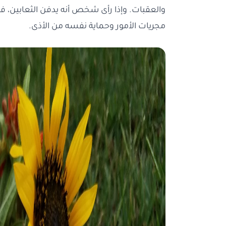
والعقبات. وإذا رأى شخص أنه يدفن الثعابين، 
مجريات الأمور وحماية نفسه من الأذى.