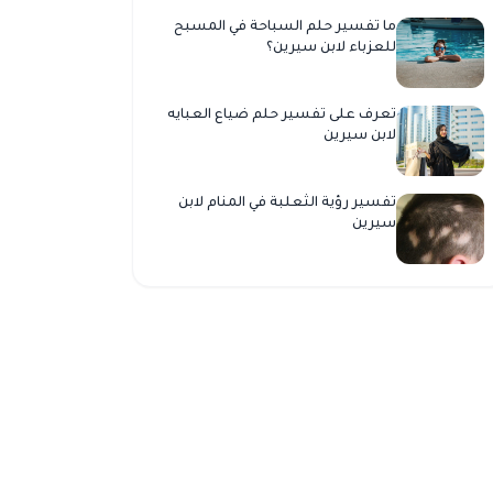
ما تفسير حلم السباحة في المسبح
للعزباء لابن سيرين؟
تعرف على تفسير حلم ضياع العبايه
لابن سيرين
تفسير رؤية الثعلبة في المنام لابن
سيرين