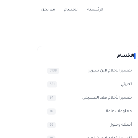
الرئيسية
الاقسام
من نحن
الاقسام
تفسير الاحلام لابن سيرين
5138
تجربتي
521
تفسير الأحلام فهد العصيمي
94
معلومات عامة
70
أسئلة وحلول
66