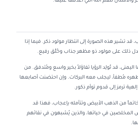
الامتنان لنعم الله التي أغدقها عليها.
 قد تشير هذه الصورة إلى انتظار مولود ذكر. فيما إذا
أن يدل ذلك على مولود ذو مظهر جذاب وخُلُق رفيع.
 اليمنى، قد تُولِد الرؤيا تفاؤلاً بخير واسع ومُتدفق. من
مظهره مُطفأ، ليجلب معه البركات. وإن احتضنت أصابعها
لهية ترمز إلى قدوم توأم ذكور.
اتماً من الذهب الأبيض وتتأمله بإعجاب، فهذا قد
ص المخلصين في حياتها، والذين يُشبهون في نقائهم
ا.