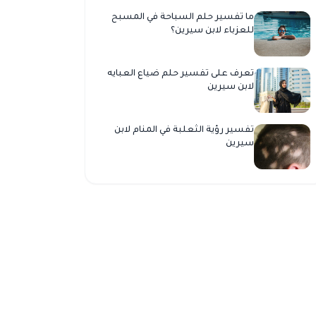
ما تفسير حلم السباحة في المسبح
للعزباء لابن سيرين؟
تعرف على تفسير حلم ضياع العبايه
لابن سيرين
تفسير رؤية الثعلبة في المنام لابن
سيرين