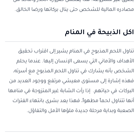
بطرق غير مشروعة. هذا يعكس ضرورة الحذر والتأكد من
مصادره المالية للشخص حتى ينال بركاتها ورضا الخالق.
اكل الذبيحة في المنام
تناول اللحم المذبوح في المنام يشير إلى اقتراب تحقيق
الأهداف والأماني التي يسعى الإنسان إليها. عندما يحلم
الشخص بأنه يشارك في تناول اللحم المذبوح مع أسرته،
فهذه إشارة إلى مستوى معيشي مرتفع ووجود العديد من
البركات في حياتهم. إذا رأت الشابة غير المتزوجة في منامها
أنها تتناول لحماً مطهواً، فهذا يعد بشرى بانتهاء الفترات
الصعبة وبداية مرحلة جديدة ملؤها الأمل والتفاؤل.