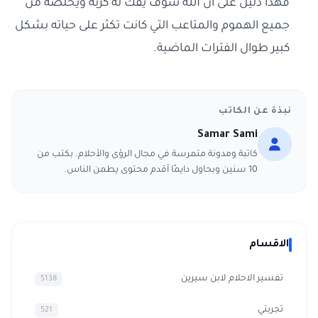
فهذا دليل على أن الله سوف يفك له كربه ويخلصه من
جميع الهموم والمتاعب التي كانت تكثر على حياته بشكل
كبير طوال الفترات الماضية.
نبذة عن الكاتب
Samar Sami
كاتبة ومدونة متمرسة في مجال الرؤى والأحلام. بكتب من
10 سنين وبحاول دايمًا أقدم محتوى يطمن الناس.
الاقسام
تفسير الاحلام لابن سيرين
5138
تجربتي
521