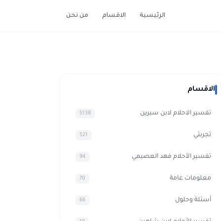
الرئيسية
الاقسام
من نحن
الاقسام
تفسير الاحلام لابن سيرين
5138
تجربتي
521
تفسير الأحلام فهد العصيمي
94
معلومات عامة
70
أسئلة وحلول
66