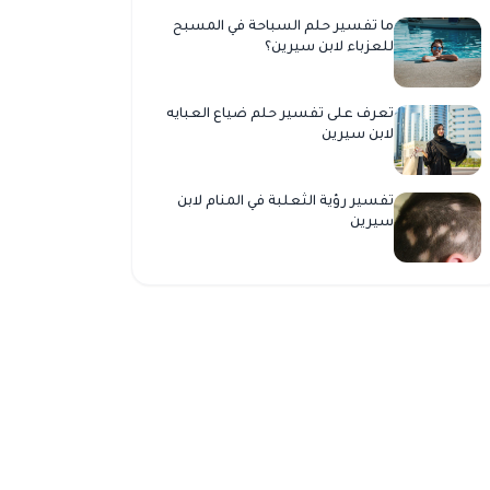
ما تفسير حلم السباحة في المسبح
للعزباء لابن سيرين؟
تعرف على تفسير حلم ضياع العبايه
لابن سيرين
تفسير رؤية الثعلبة في المنام لابن
سيرين