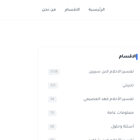
الرئيسية
الاقسام
من نحن
الاقسام
تفسير الاحلام لابن سيرين
5138
تجربتي
521
تفسير الأحلام فهد العصيمي
94
معلومات عامة
70
أسئلة وحلول
66