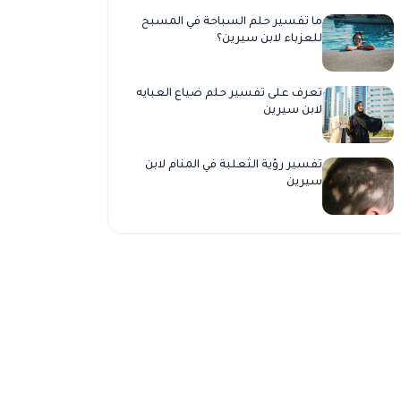
ما تفسير حلم السباحة في المسبح
للعزباء لابن سيرين؟
تعرف على تفسير حلم ضياع العبايه
لابن سيرين
تفسير رؤية الثعلبة في المنام لابن
سيرين