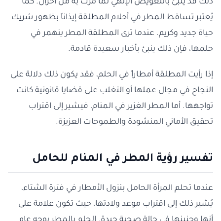
ذلك قد ينبئ بالتعويض الإلهي لما مرت به من أحزان. كما
يُعتبر تساقط المطر في أحلام المطلقة إيذاناً بظهور شريك
حياة جديد وكريم. عندما ترى المطلقة المطر ينهمر في
حلمها، فإن ذلك ينبئ بأخبار سعيدة قادمة.
إذا رأيت المطلقة أمطاراً في الحلم، فقد يكون ذلك دلالة على
النجاح في مجال عملها أو التغلب على قضايا قانونية كانت
تواجهها. أما المطر الغزير في المنام، فيشير إلى اقتراب
تحقيق الأماني المنشودة والطموحات العزيزة.
تفسير رؤية المطر في المنام للحامل
عندما تحلم المرأة الحامل بنزول الأمطار في فترة الشتاء،
يُشير ذلك إلى اقتراب موعد ولادتها، حيث تكون علامة على
أنها وجنينها في حالة صحية جيدة. الحلم بالمطر بوجه عام