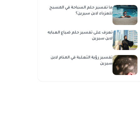
ما تفسير حلم السباحة في المسبح
للعزباء لابن سيرين؟
تعرف على تفسير حلم ضياع العبايه
لابن سيرين
تفسير رؤية الثعلبة في المنام لابن
سيرين