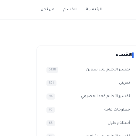
الرئيسية
الاقسام
من نحن
الاقسام
تفسير الاحلام لابن سيرين
5138
تجربتي
521
تفسير الأحلام فهد العصيمي
94
معلومات عامة
70
أسئلة وحلول
66