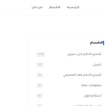
الرئيسية
الاقسام
من نحن
الاقسام
تفسير الاحلام لابن سيرين
5138
تجربتي
521
تفسير الأحلام فهد العصيمي
94
معلومات عامة
70
أسئلة وحلول
66