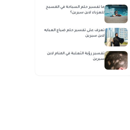
ما تفسير حلم السباحة في المسبح
للعزباء لابن سيرين؟
تعرف على تفسير حلم ضياع العبايه
لابن سيرين
تفسير رؤية الثعلبة في المنام لابن
سيرين