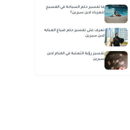
ما تفسير حلم السباحة في المسبح
للعزباء لابن سيرين؟
تعرف على تفسير حلم ضياع العبايه
لابن سيرين
تفسير رؤية الثعلبة في المنام لابن
سيرين