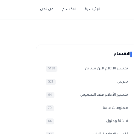
الرئيسية
الاقسام
من نحن
الاقسام
تفسير الاحلام لابن سيرين
5138
تجربتي
521
تفسير الأحلام فهد العصيمي
94
معلومات عامة
70
أسئلة وحلول
66