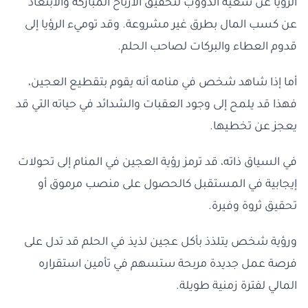
الرؤيا عن سعيه الدؤوب لتحقيق الأرباح المباركة والابتعاد
عن كسب المال بطرق غير مشروعة. وقد توميء الرؤيا إلى
قدوم العطاء والبركات لصاحب الحلم.
أما إذا شاهد شخص في منامه أنه يقوم بتقطيع العجين،
فهذا قد يلمح إلى وجود العقبات والشدائد في حياته التي قد
يعجز عن تخطيها.
في السياق ذاته، قد ترمز رؤية العجين في المنام إلى تحولات
إيجابية في المستقبل كالحصول على منصب مرموق أو
تحقيق ثروة وفيرة.
ورؤية شخص يتلذذ بأكل عجين لذيذ في الحلم قد تدل على
فرصة عمل جديدة مربحة ستسهم في تأمين استقراره
المالي لفترة زمنية طويلة.