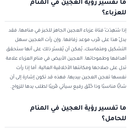
ما تفسير رؤية العجين في المنام
للعزباء؟
إذا شَهِدَتْ فتاة عزباء العجين الجاهز للخبز في منامها، فقد
يدلّ هذا على قُرب موعد زفافها. وإن رأت العجين سهل
التشكيل ومتماسك، يُمكن أن يُفسّر ذلك على أنها ستحقق
أهدافها وطموحاتها. العجين الأبيض في منام العزباء علامة
تدل على صلاحها ومكانتها الأخلاقية العالية. أما إذا رأت
نفسها تعجن العجين بيديها، فهذه قد تكون إشارة إلى أن
شابًّا مناسبًا وذا خُلُق رفيع سيأتي قُريبًا لطلب يدها للزواج.
ما تفسير رؤية العجين في المنام
للحامل؟