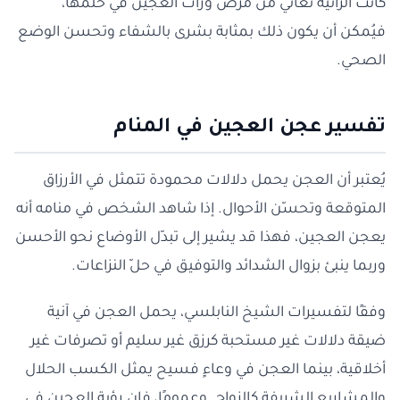
كانت الرائية تُعاني من مرض ورأت العجين في حلمها،
فيُمكن أن يكون ذلك بمثابة بشرى بالشفاء وتحسن الوضع
الصحي.
تفسير عجن العجين في المنام
يُعتبر أن العجن يحمل دلالات محمودة تتمثل في الأرزاق
المتوقعة وتحسّن الأحوال. إذا شاهد الشخص في منامه أنه
يعجن العجين، فهذا قد يشير إلى تبدّل الأوضاع نحو الأحسن
وربما ينبئ بزوال الشدائد والتوفيق في حلّ النزاعات.
وفقًا لتفسيرات الشيخ النابلسي، يحمل العجن في آنية
ضيقة دلالات غير مستحبة كرزق غير سليم أو تصرفات غير
أخلاقية، بينما العجن في وعاءٍ فسيح يمثل الكسب الحلال
والمشاريع الشريفة كالزواج. وعمومًا، فإن رؤية العجين في