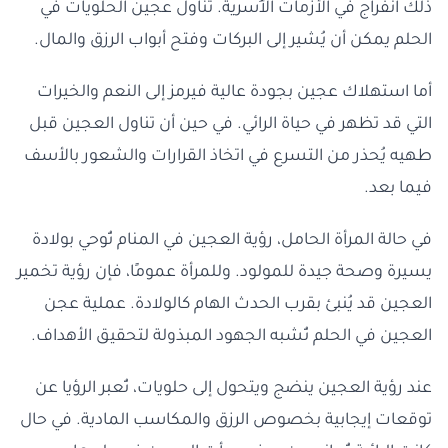
ذلك انفراج في الأزمات الأُسرية. تناول عجين الحلويات في
الحلم يمكن أن يُشير إلى البركات وفتح أبواب الرزق والمال.
أما استهلاك عجين بجودة عالية فيرمز إلى النعم والخيرات
التي قد تظهر في حياة الرائي. في حين أن تناول العجين قبل
طهيه يُحذر من التسرع في اتخاذ القرارات والشعور بالأسف
فيما بعد.
في حالة المرأة الحامل، رؤية العجين في المنام تُوحي بولادة
يسيرة وصحة جيدة للمولود. وللمرأة عمومًا، فإن رؤية تخمير
العجين قد يُنبئ بقرب الحدث الهام كالولادة. عملية عجن
العجين في الحلم تُشبه الجهود المبذولة لتحقيق الأهداف.
عند رؤية العجين ينضج ويتحول إلى حلويات، تُعبر الرؤيا عن
توقعات إيجابية بخصوص الرزق والمكاسب المادية. في حال