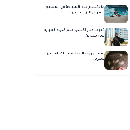
ما تفسير حلم السباحة في المسبح
للعزباء لابن سيرين؟
تعرف على تفسير حلم ضياع العبايه
لابن سيرين
تفسير رؤية الثعلبة في المنام لابن
سيرين