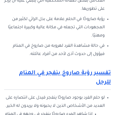
انعكاس بعض صفاته الشخصية التي ينبغي عليه أن يركز
على تطوريها.
رؤية صاروخًا في الحلم علامة على بذل الرائي لكثير من
المجهودات التي تجعله في مكانة عالية وكبيرة اجتماعيًا
ومهنيًا.
في حالة مشاهدة الفرد لهروبه من صاروخ في المنام
فيؤول إلى حدوث أذى لأحد من أفراد عائلته.
تفسير رؤية صاروخ ينفجر في المنام
للرجل
لو حلم الفرد بوجود صاروخًا ينفجر فيدل على انتصاره على
العديد من الأشخاص الذين لا يحبونه ولا يريدون له الخير.
إذا شاهد المرء صاروخًا ينفجر في وجهه في المنام