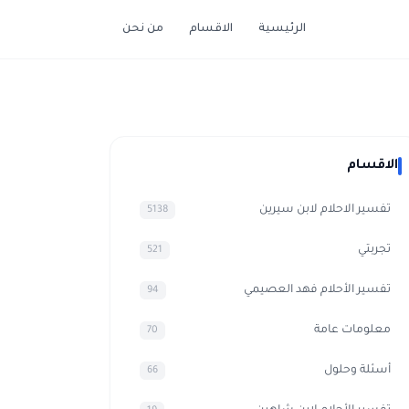
الرئيسية
الاقسام
من نحن
الاقسام
تفسير الاحلام لابن سيرين
5138
تجربتي
521
تفسير الأحلام فهد العصيمي
94
معلومات عامة
70
أسئلة وحلول
66