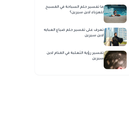
ما تفسير حلم السباحة في المسبح
للعزباء لابن سيرين؟
تعرف على تفسير حلم ضياع العبايه
لابن سيرين
تفسير رؤية الثعلبة في المنام لابن
سيرين