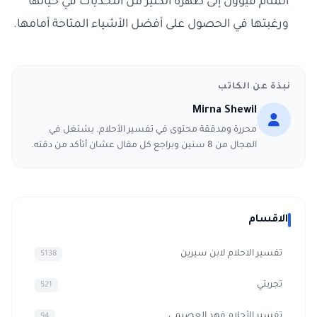
المنام فيؤول إلى ظهرة الكثير من التحديات في حياتها
ورغبتها في الحصول على أفضل الأشياء المتاحة أمامها.
نبذة عن الكاتب
Mirna Shewil
محررة ومدققة محتوى في تفسير الأحلام. بشتغل في
المجال من 8 سنين وبراجع كل مقال عشان أتأكد من دقته.
الاقسام
تفسير الاحلام لابن سيرين
5138
تجربتي
521
تفسير الأحلام فهد العصيمي
94