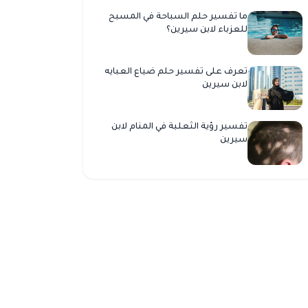
ما تفسير حلم السباحة في المسبح
للعزباء لابن سيرين؟
تعرف على تفسير حلم ضياع العبايه
لابن سيرين
تفسير رؤية الثعلبة في المنام لابن
سيرين