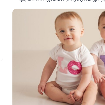
توأم ذكور لشخص آخر نقدم لك السطور القادمة ... فتابعونا