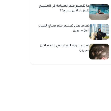
ما تفسير حلم السباحة في المسبح
للعزباء لابن سيرين؟
تعرف على تفسير حلم ضياع العبايه
لابن سيرين
تفسير رؤية الثعلبة في المنام لابن
سيرين