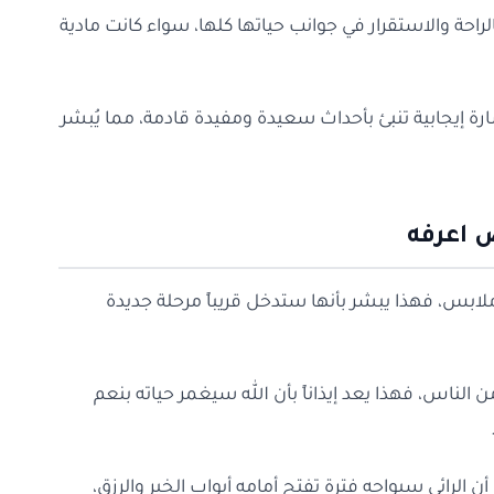
لراحة والاستقرار في جوانب حياتها كلها، سواء كانت مادية
رة إيجابية تنبئ بأحداث سعيدة ومفيدة قادمة، مما يُبشر
 اعرفه
ن ملابس، فهذا يبشر بأنها ستدخل قريباً مرحلة جديدة
لناس، فهذا يعد إيذاناً بأن الله سيغمر حياته بنعم
لرائي سيواجه فترة تفتح أمامه أبواب الخير والرزق،