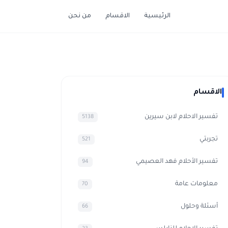
الرئيسية
الاقسام
من نحن
الاقسام
تفسير الاحلام لابن سيرين
5138
تجربتي
521
تفسير الأحلام فهد العصيمي
94
معلومات عامة
70
أسئلة وحلول
66