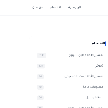
الرئيسية
الاقسام
من نحن
الاقسام
تفسير الاحلام لابن سيرين
5138
تجربتي
521
تفسير الأحلام فهد العصيمي
94
معلومات عامة
70
أسئلة وحلول
66