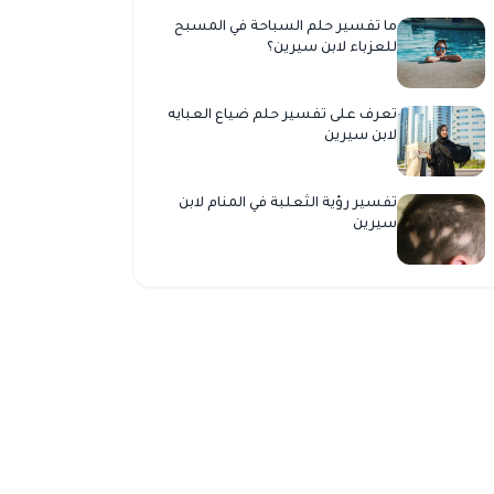
ما تفسير حلم السباحة في المسبح
للعزباء لابن سيرين؟
تعرف على تفسير حلم ضياع العبايه
لابن سيرين
تفسير رؤية الثعلبة في المنام لابن
سيرين