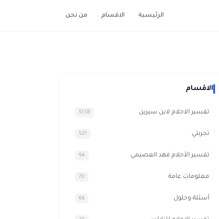
الرئيسية
الاقسام
من نحن
الاقسام
تفسير الاحلام لابن سيرين
5138
تجربتي
521
تفسير الأحلام فهد العصيمي
94
معلومات عامة
70
أسئلة وحلول
66