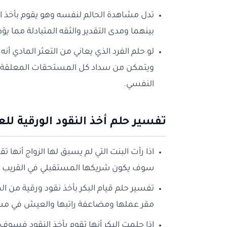
تدل مشاهدة الحالم لنفسه وهو يقوم بأخذ الن
بينهما ومدى التقدير والثقه المتبادلة مما يؤد
لو حلم الفرد الذي يعاني من التعثر المادي أ
ويتمكن من سداد كل المستحقات المعلقة ف
النفسي.
تفسير حلم أخذ النقود الورقية للع
اذا رأت البنت التي لم يسبق لها الزواج أنها تق
سوف يكون شريكها المستقبلي في القريب ا
تفسير حلم قيام البكر بأخذ نقود ورقية من الم
مقر عملها ومضاعفة راتبها والعيش في مستو
اذا حلمت البكر أنها تقوم بأخذ النقود فسوف