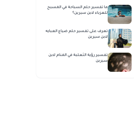
ما تفسير حلم السباحة في المسبح
للعزباء لابن سيرين؟
تعرف على تفسير حلم ضياع العبايه
لابن سيرين
تفسير رؤية الثعلبة في المنام لابن
سيرين