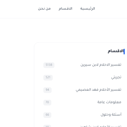
الرئيسية
الاقسام
من نحن
الاقسام
تفسير الاحلام لابن سيرين
5138
تجربتي
521
تفسير الأحلام فهد العصيمي
94
معلومات عامة
70
أسئلة وحلول
66