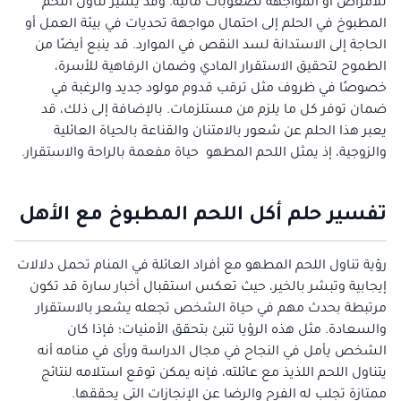
للأمراض أو المواجهة لصعوبات مالية. وقد يشير تناول اللحم
المطبوخ في الحلم إلى احتمال مواجهة تحديات في بيئة العمل أو
الحاجة إلى الاستدانة لسد النقص في الموارد. قد ينبع أيضًا من
الطموح لتحقيق الاستقرار المادي وضمان الرفاهية للأسرة،
خصوصًا في ظروف مثل ترقب قدوم مولود جديد والرغبة في
ضمان توفر كل ما يلزم من مستلزمات. بالإضافة إلى ذلك، قد
يعبر هذا الحلم عن شعور بالامتنان والقناعة بالحياة العائلية
والزوجية، إذ يمثل اللحم المطهو حياة مفعمة بالراحة والاستقرار.
تفسير حلم أكل اللحم المطبوخ مع الأهل
رؤية تناول اللحم المطهو مع أفراد العائلة في المنام تحمل دلالات
إيجابية وتبشر بالخير، حيث تعكس استقبال أخبار سارة قد تكون
مرتبطة بحدث مهم في حياة الشخص تجعله يشعر بالاستقرار
والسعادة. مثل هذه الرؤيا تنبئ بتحقق الأمنيات؛ فإذا كان
الشخص يأمل في النجاح في مجال الدراسة ورأى في منامه أنه
يتناول اللحم اللذيذ مع عائلته، فإنه يمكن توقع استلامه لنتائج
ممتازة تجلب له الفرح والرضا عن الإنجازات التي يحققها.