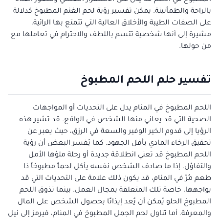
المطبوخ في الحلم قد يدل على الاستقرار النفسي وشعور الفتاة
بالراحة والطمأنينة. يمكن تفسير رؤية لحم الغنم المطبوخ كدلالة
على الصفات الطيبة والأخلاق العالية التي تتمتع بها الرائية،
مشيرة إلى أنها شخصية تتسم باللطف والاحترام في تعاملها مع
من حولها.
تفسير حلم اللحم المطبوخ
اللحم المطبوخ في المنام يدل على التحديات أو المواجهات
الصحية التي قد يعاني منها الشخص في الواقع. قد تشير هذه
الرؤيا إلى قدوم الخير الوفير والسعة في الرزق، حيث يعبر عن
تحقيق الرخاء المادي بأقل الجهود. كما يُفسر البعض أن رؤية
اللحم المطبوخ قد تعني انطلاقة جديدة أو رحلة ملؤها الأمل
والتفاؤل. إذا ما صادف الشخص نفسه يأكل لحماً مطبوخاً ذا
طعم مُرّ في المنام، قد يكون ذلك علامة على التحديات التي قد
يواجهها، خاصة تلك المتعلقة بمجال العمل. بينما تذوق اللحم
المطبوخ الحلو يُمكن أن يُعد إيذانًا بحصول الشخص على المال
والمعرفة. أما تناول لحم الجمل المطبوخ في المنام، فيرمز إلى نيل