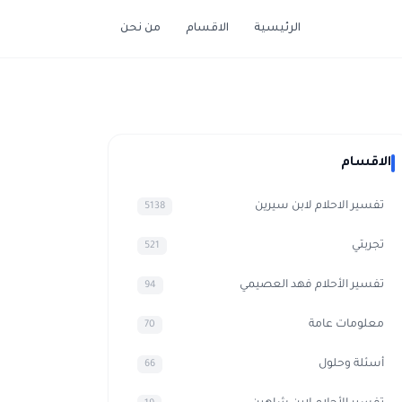
الرئيسية
الاقسام
من نحن
الاقسام
تفسير الاحلام لابن سيرين
5138
تجربتي
521
تفسير الأحلام فهد العصيمي
94
معلومات عامة
70
أسئلة وحلول
66