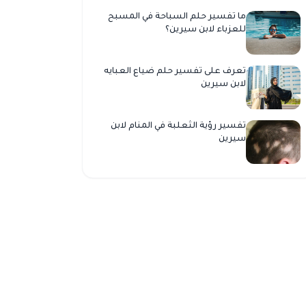
ما تفسير حلم السباحة في المسبح
للعزباء لابن سيرين؟
تعرف على تفسير حلم ضياع العبايه
لابن سيرين
تفسير رؤية الثعلبة في المنام لابن
سيرين