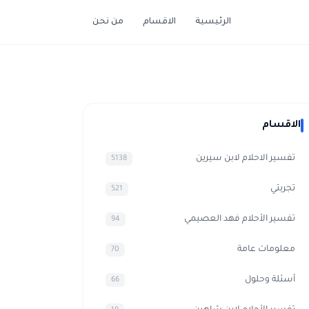
الرئيسية
الاقسام
من نحن
الاقسام
تفسير الاحلام لابن سيرين
5138
تجربتي
521
تفسير الأحلام فهد العصيمي
94
معلومات عامة
70
أسئلة وحلول
66