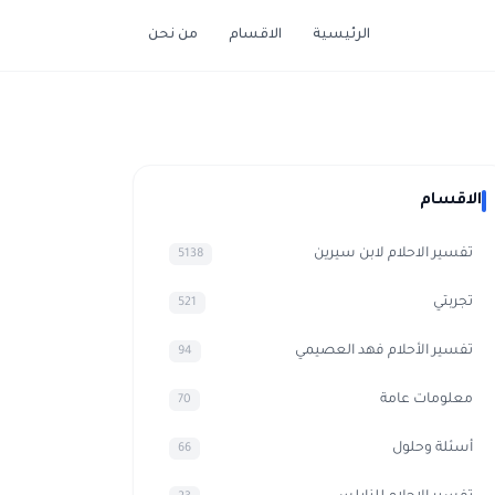
الرئيسية
الاقسام
من نحن
الاقسام
تفسير الاحلام لابن سيرين
5138
تجربتي
521
تفسير الأحلام فهد العصيمي
94
معلومات عامة
70
أسئلة وحلول
66