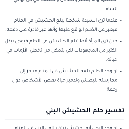
النفسية وأنه يشعر بالخذلان والتشتت في كل نواحي
الحياة.
عندما ترى السيدة شخصًا يبلع الحشيش في المنام
فيعبر عن الظلم الواقع عليها وأنها غير قادرة على دفعه.
حين ترى المرأة أنها تبلع الحشيش في الحلم فيوحي ببذل
الكثير من المجهودات لكي يتمكن من تخطي الأزمات في
حياته.
لو وجد الحالم بلعه الحشيش في المنام فيرمز إلى
ممارسته للبطش وتدمير حياة بعض الأشخاص دون
رحمة.
تفسير حلم الحشيش البني
لو وجد الرجل أنه يحشش نبتة باللون البني في المنام