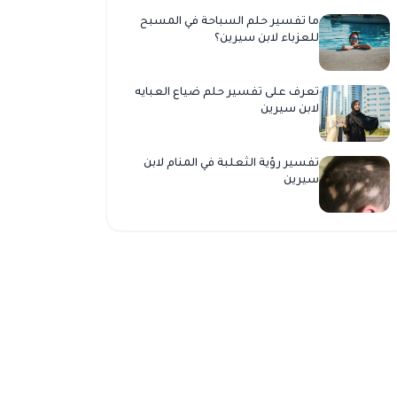
ما تفسير حلم السباحة في المسبح
للعزباء لابن سيرين؟
تعرف على تفسير حلم ضياع العبايه
لابن سيرين
تفسير رؤية الثعلبة في المنام لابن
سيرين