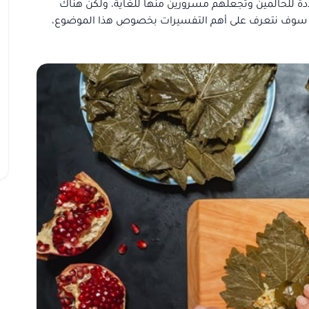
دة للحالمين وتجعلهم مسرورين منها للغاية، ولكن هناك
الي سوف نتعرف على أهم التفسيرات بخصوص هذا الموضوع،