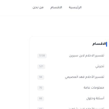
الرئيسية
الاقسام
من نحن
الاقسام
تفسير الاحلام لابن سيرين
5138
تجربتي
521
تفسير الأحلام فهد العصيمي
94
معلومات عامة
70
أسئلة وحلول
66