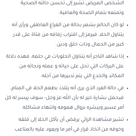
الشخص المريض تشير إلى تحسن حالته الصحية
وتمتعه بتمام الصحة والعافية.
لو كان الحالم يشعر بحالة من الفراغ العاطفي ورأى أنه
يتناول الحلا، فيرمز إلى اقتراب زفافه من فتاة على قدر
كبير من الجمال وذات خلق ودين.
إذا شاهد التاجر أنه يتناول الحلويات في حلمه، فهذه دلالة
على البركات التي تحل على حياته و عمله ونجاته من
المكائد والخدع التي يتم تدبيرها من أجله.
في حالة الفرد الذي يرى أنه يتلذذ بطعم الحلا في المنام،
فيحمل بشارة خير له بأن الله-عز وجل- سوف ييسر له كل
أمر عسير ويبشره بزوال همومه وانتهاء مشاكله.
تشير مشاهدة الرائي يرفض أن يأكل الحلا إلى قلقه
وخوفه من اتخاذ قرار في أمر ما ويعود عليه بالمتاعب